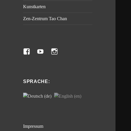
Kunstkarten
Zen-Zentrum Tao Chan
Facebook
Zen-
Instagram
Zentrum
Tao
Chan
SPRACHE:
auf
Youtube
Impressum