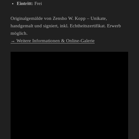
Eintritt:
Frei
Originalgemälde von Zensho W. Kopp – Unikate,
handgemalt und signiert, inkl. Echtheitszertifikat. Erwerb
möglich.
→ Weitere Informationen & Online-Galerie